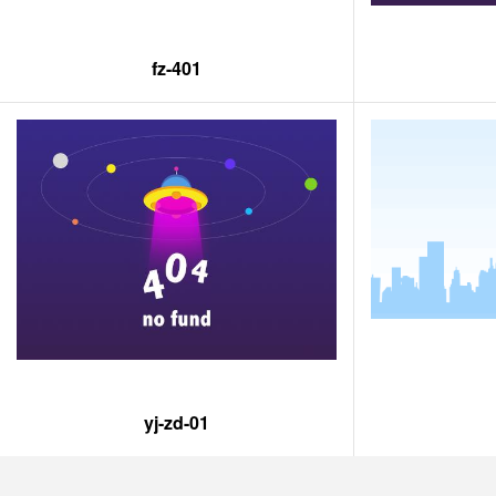
fz-401
yj-zd-01