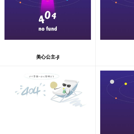
美心公主-jl