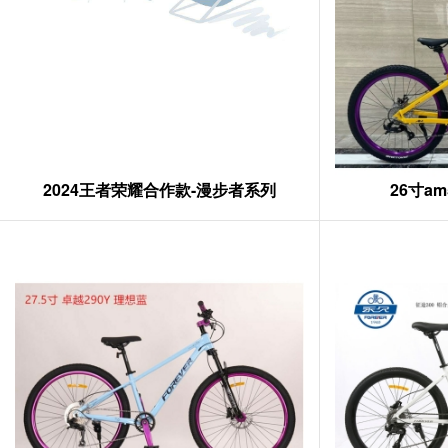
2024王者荣耀合作款-漫步者系列
26寸a