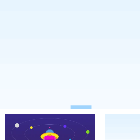
ELECTRIC MOTORCYCLE
TRICYCLE
CHILDS
EQUIPMENT & SPARE PARTS