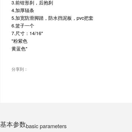
3.前钳形刹，后抱刹
4.加厚辐条
ELECTRIC MOTORCYCLE
5.加宽防滑脚踏，防水挡泥板，pvc把套
6.篮子一个
7.尺寸：14/16"
TRICYCLE
"粉紫色
黄蓝色"
CHILDS
分享到：
基本参数
basic parameters