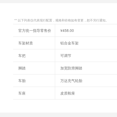
** 以下列表仅代表现行配置，规格和价格如有变更，恕不另行通知。
官方统一指导零售价
¥458.00
车架材质
铝合金车架
车把
可调节
脚踏
加宽防滑脚踏
车胎
万达充气轮胎
车座
皮质鞍座