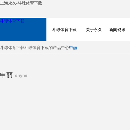
上海永久-斗球体育下载
斗球体育下载
斗球体育下载
关于永久
新闻资讯
斗球体育下载
斗球体育下载的产品中心
申丽
申丽
shyne
BICYCLE
ELECTRIC BIKE