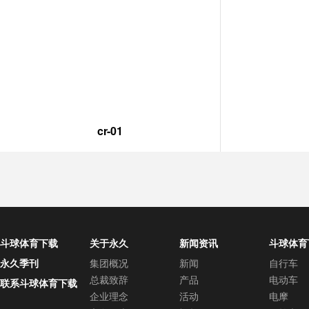
cr-01
斗球体育下载
关于永久
新闻资讯
斗球体育
中心
永久季刊
集团概况
新闻
自行车
总裁致辞
产品
电动车
联系斗球体育下载
企业理念
活动
电摩