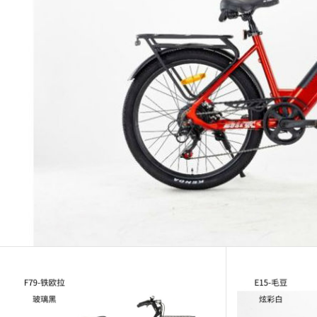
ELECTRIC MOTORCYCLE
TRICYCLE
CHILDS
EQUIPMENT & SPARE PARTS