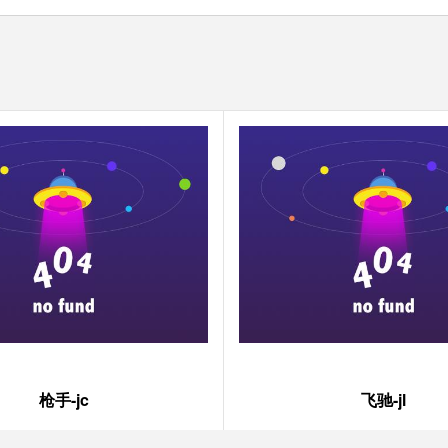
枪手-jc
飞驰-jl