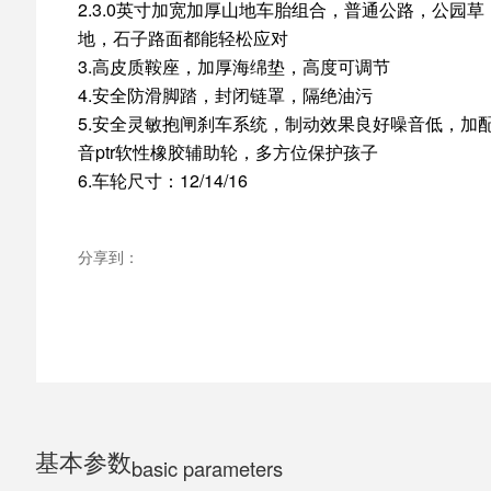
2.3.0英寸加宽加厚山地车胎组合，普通公路，公园草
地，石子路面都能轻松应对
ELECTRIC MOTORCYCLE
3.高皮质鞍座，加厚海绵垫，高度可调节
4.安全防滑脚踏，封闭链罩，隔绝油污
5.安全灵敏抱闸刹车系统，制动效果良好噪音低，加
TRICYCLE
音ptr软性橡胶辅助轮，多方位保护孩子
6.车轮尺寸：12/14/16
CHILDS
分享到：
基本参数
basic parameters