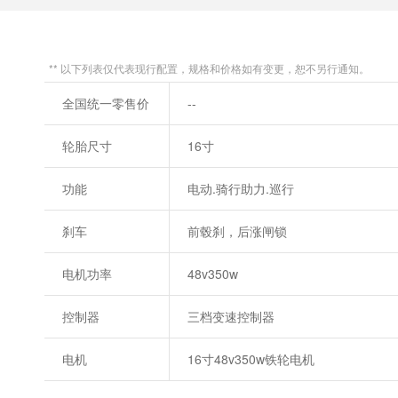
** 以下列表仅代表现行配置，规格和价格如有变更，恕不另行通知。
全国统一零售价
--
轮胎尺寸
16寸
功能
电动.骑行助力.巡行
刹车
前毂刹，后涨闸锁
电机功率
48v350w
控制器
三档变速控制器
电机
16寸48v350w铁轮电机