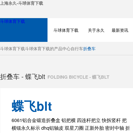
上海永久-斗球体育下载
斗球体育下载
斗球体育下载
关于永久
最新资讯
斗球体育下载
斗球体育下载的产品中心
自行车
折叠车
折叠车 - 蝶飞blt
FOLDING BICYCLE - 蝶飞BLT
蝶飞blt
BICYCLE
6061铝合金锻造折叠盒 铝把横 四连杆把立 快拆竖杆 把
横镭永久标示 dhq铝轴皮 双星刀圈 正新外胎 密封中轴 折
ELECTRIC BIKE