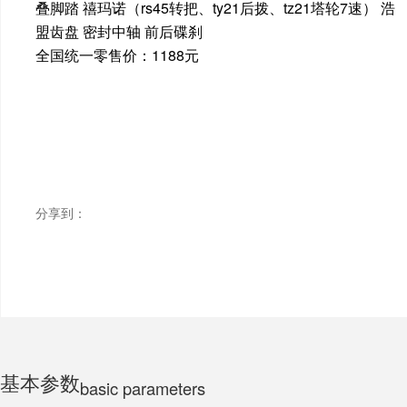
叠脚踏 禧玛诺（rs45转把、ty21后拨、tz21塔轮7速） 浩
盟齿盘 密封中轴 前后碟刹
ELECTRIC MOTORCYCLE
全国统一零售价：1188元
TRICYCLE
CHILDS
分享到：
基本参数
basic parameters