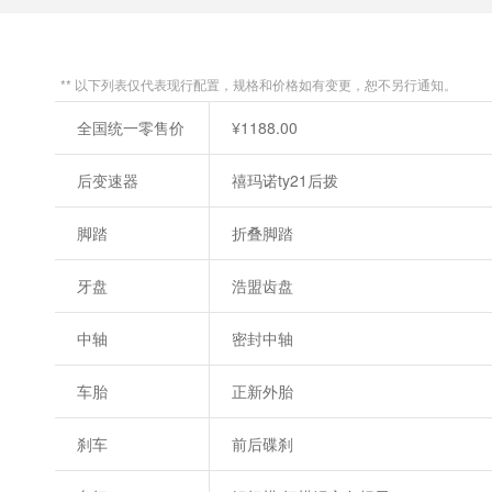
** 以下列表仅代表现行配置，规格和价格如有变更，恕不另行通知。
全国统一零售价
¥1188.00
后变速器
禧玛诺ty21后拨
脚踏
折叠脚踏
牙盘
浩盟齿盘
中轴
密封中轴
车胎
正新外胎
刹车
前后碟刹