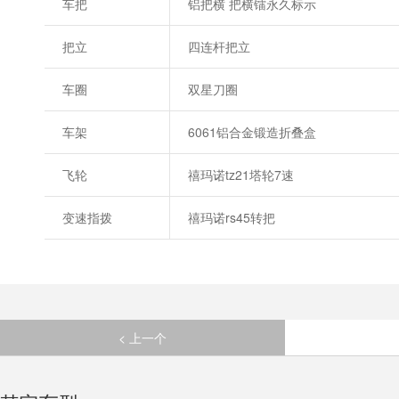
车把
铝把横 把横镭永久标示
把立
四连杆把立
车圈
双星刀圈
车架
6061铝合金锻造折叠盒
飞轮
禧玛诺tz21塔轮7速
变速指拨
禧玛诺rs45转把
< 上一个