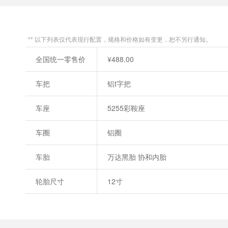
** 以下列表仅代表现行配置，规格和价格如有变更，恕不另行通知。
全国统一零售价
¥488.00
车把
铝t字把
车座
5255彩鞍座
车圈
铝圈
车胎
万达黑胎 协和内胎
轮胎尺寸
12寸