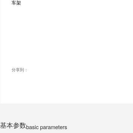
车架
ELECTRIC MOTORCYCLE
TRICYCLE
CHILDS
分享到：
基本参数
basic parameters