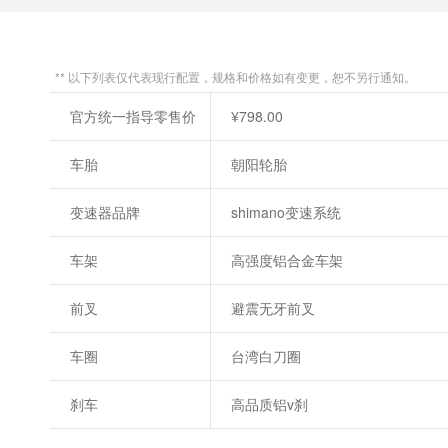
** 以下列表仅代表现行配置，规格和价格如有变更，恕不另行通知。
官方统一指导零售价
¥798.00
车胎
朝阳轮胎
变速器品牌
shimano变速系统
车架
高强度铝合金车架
前叉
避震无牙前叉
车圈
台湾白刀圈
刹车
高品质铝v刹