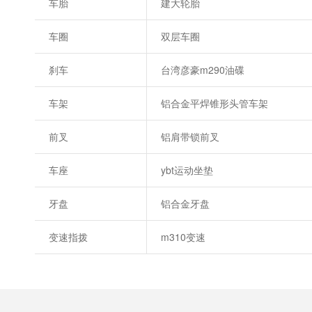
车胎
建大轮胎
车圈
双层车圈
刹车
台湾彦豪m290油碟
车架
铝合金平焊锥形头管车架
前叉
铝肩带锁前叉
车座
ybt运动坐垫
牙盘
铝合金牙盘
变速指拨
m310变速