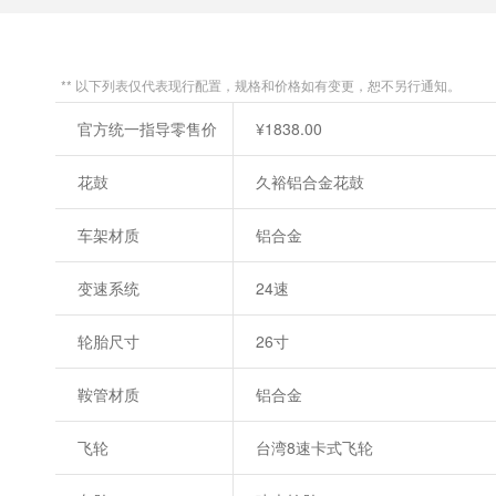
** 以下列表仅代表现行配置，规格和价格如有变更，恕不另行通知。
官方统一指导零售价
¥1838.00
花鼓
久裕铝合金花鼓
车架材质
铝合金
变速系统
24速
轮胎尺寸
26寸
鞍管材质
铝合金
飞轮
台湾8速卡式飞轮