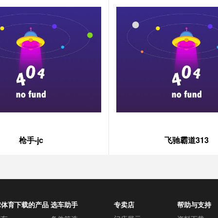
枪手-jc
飞驰霸道313
球体育下载的产品
选车助手
专卖店
帮助与支持
心