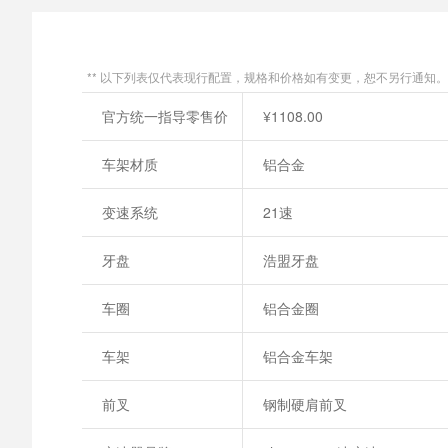
** 以下列表仅代表现行配置，规格和价格如有变更，恕不另行通知。
官方统一指导零售价
¥1108.00
车架材质
铝合金
变速系统
21速
牙盘
浩盟牙盘
车圈
铝合金圈
车架
铝合金车架
前叉
钢制硬肩前叉