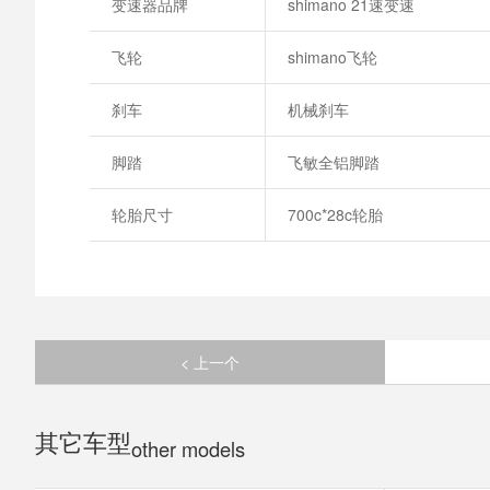
变速器品牌
shimano 21速变速
飞轮
shimano飞轮
刹车
机械刹车
脚踏
飞敏全铝脚踏
轮胎尺寸
700c*28c轮胎
< 上一个
其它车型
other models