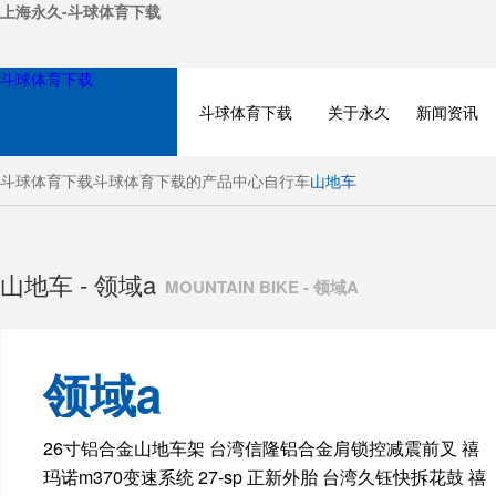
上海永久-斗球体育下载
斗球体育下载
斗球体育下载
关于永久
新闻资讯
斗球体育下载
斗球体育下载的产品中心
自行车
山地车
山地车 - 领域a
MOUNTAIN BIKE - 领域A
领域a
BICYCLE
26寸铝合金山地车架 台湾信隆铝合金肩锁控减震前叉 禧
玛诺m370变速系统 27-sp 正新外胎 台湾久钰快拆花鼓 禧
ELECTRIC BIKE