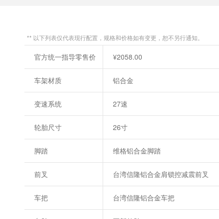
** 以下列表仅代表现行配置，规格和价格如有变更，恕不另行通知。
官方统一指导零售价
¥2058.00
车架材质
铝合金
变速系统
27速
轮胎尺寸
26寸
脚踏
维格铝合金脚踏
前叉
台湾信隆铝合金肩锁控减震前叉
车把
台湾信隆铝合金车把