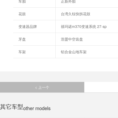
车胎
正新外胎
花鼓
台湾久钰快拆花鼓
变速器品牌
禧玛诺m370变速系统 27-sp
牙盘
浩盟中空齿盘
车架
铝合金山地车架
< 上一个
其它车型
other models