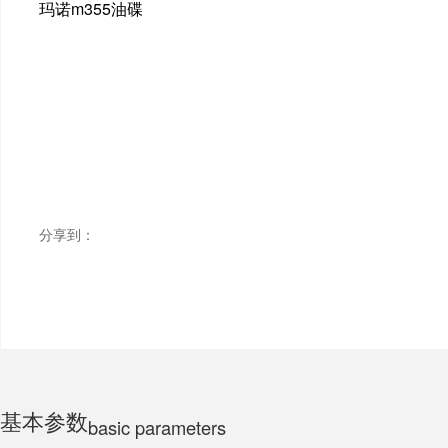
玛诺m355油碟
ELECTRIC MOTORCYCLE
TRICYCLE
CHILDS
分享到：
基本参数
basic parameters