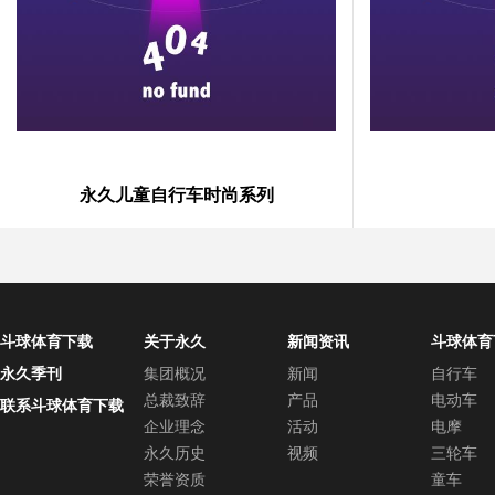
永久儿童自行车时尚系列
斗球体育下载
关于永久
新闻资讯
斗球体育
中心
永久季刊
集团概况
新闻
自行车
总裁致辞
产品
电动车
联系斗球体育下载
企业理念
活动
电摩
永久历史
视频
三轮车
荣誉资质
童车