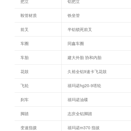
把立
铝把立
鞍管材质
铁坐管
前叉
半铝锁死前叉
车圈
同鑫车圈
车胎
建大外胎 协和内胎
花鼓
久裕全铝9速卡飞花鼓
飞轮
禧玛诺hg20-9塔轮
刹车
禧玛诺油碟
脚踏
志庆全铝脚踏
变速指拨
禧玛诺m370 指拔