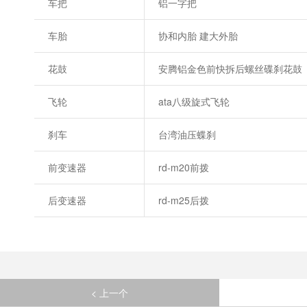
车把
铝一字把
车胎
协和内胎 建大外胎
花鼓
安腾铝金色前快拆后螺丝碟刹花鼓
飞轮
ata八级旋式飞轮
刹车
台湾油压蝶刹
前变速器
rd-m20前拨
后变速器
rd-m25后拨
< 上一个