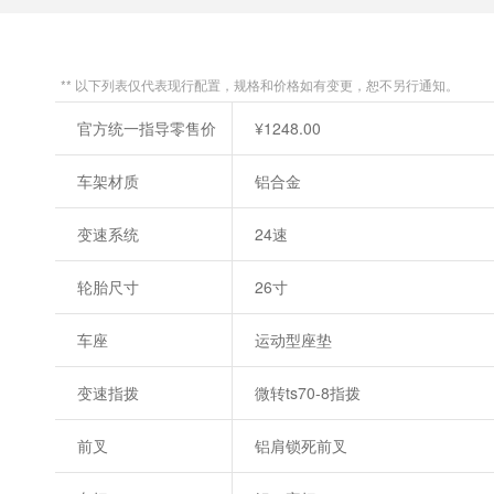
** 以下列表仅代表现行配置，规格和价格如有变更，恕不另行通知。
官方统一指导零售价
¥1248.00
车架材质
铝合金
变速系统
24速
轮胎尺寸
26寸
车座
运动型座垫
变速指拨
微转ts70-8指拨
前叉
铝肩锁死前叉