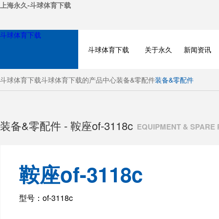
上海永久-斗球体育下载
斗球体育下载
斗球体育下载
关于永久
新闻资讯
斗球体育下载
斗球体育下载的产品中心
装备&零配件
装备&零配件
装备&零配件 - 鞍座of-3118c
EQUIPMENT & SPARE 
鞍座of-3118c
BICYCLE
型号：of-3118c
ELECTRIC BIKE