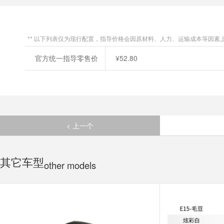
** 以下列表仅为现行配置，指导价格会因原材料、人力、运输成本等因素
官方统一指导零售价
¥52.80
< 上一个
其它车型
other models