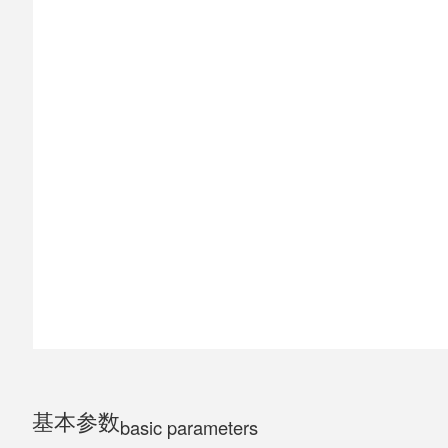
ELECTRIC MOTORCYCLE
TRICYCLE
CHILDS
EQUIPMENT & SPARE PARTS
基本参数
basic parameters