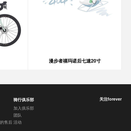
漫步者禧玛诺后七速20寸
关注forever
骑行俱乐部
加入俱乐部
团队
的售后
活动