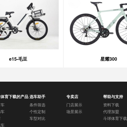
e15-毛豆
星耀300
球体育下载的产品
选车助手
专卖店
帮助与支持
心
行车
条件筛选
门店展示
资料下载
动车
个性定制
场景展示
代理加盟
摩
车型对比
斗球体育下载
轮车
服务