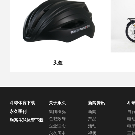
头盔
斗球体育下载
关于永久
新闻资讯
斗
中
永久季刊
集团概况
新闻
自
总裁致辞
产品
电
联系斗球体育下载
企业理念
活动
电
永久历史
视频
三