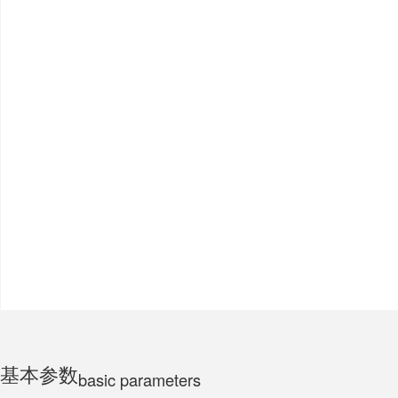
ELECTRIC MOTORCYCLE
TRICYCLE
CHILDS
基本参数
basic parameters