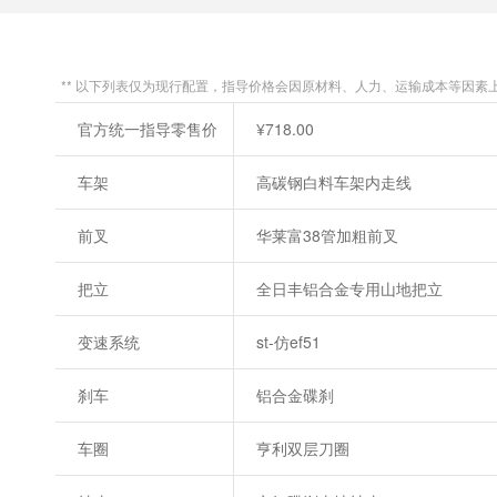
** 以下列表仅为现行配置，指导价格会因原材料、人力、运输成本等因素
官方统一指导零售价
¥718.00
车架
高碳钢白料车架内走线
前叉
华莱富38管加粗前叉
把立
全日丰铝合金专用山地把立
变速系统
st-仿ef51
刹车
铝合金碟刹
车圈
亨利双层刀圈