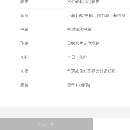
轴皮
六钉碟刹山地轴皮
车胎
正新1.95"黑胎、回力城丁基内胎
中轴
密封轴承中轴
飞轮
日骋八片定位塔轮
车把
全日丰燕把
车座
华冠或俊娃高弹力舒适鞍座
脚踏
勇华183脚踏
< 上一个