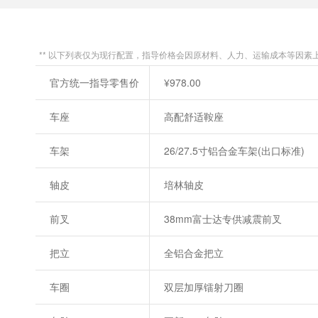
** 以下列表仅为现行配置，指导价格会因原材料、人力、运输成本等因素
官方统一指导零售价
¥978.00
车座
高配舒适鞍座
车架
26/27.5寸铝合金车架(出口标准)
轴皮
培林轴皮
前叉
38mm富士达专供减震前叉
把立
全铝合金把立
车圈
双层加厚镭射刀圈