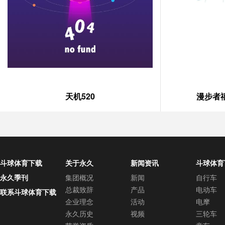
天机520
漫步者
斗球体育下载
关于永久
新闻资讯
斗球体育
中心
永久季刊
集团概况
新闻
自行车
总裁致辞
产品
电动车
联系斗球体育下载
企业理念
活动
电摩
永久历史
视频
三轮车