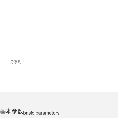
ELECTRIC MOTORCYCLE
TRICYCLE
CHILDS
分享到：
基本参数
basic parameters