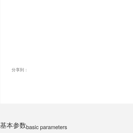
ELECTRIC MOTORCYCLE
TRICYCLE
CHILDS
分享到：
基本参数
basic parameters