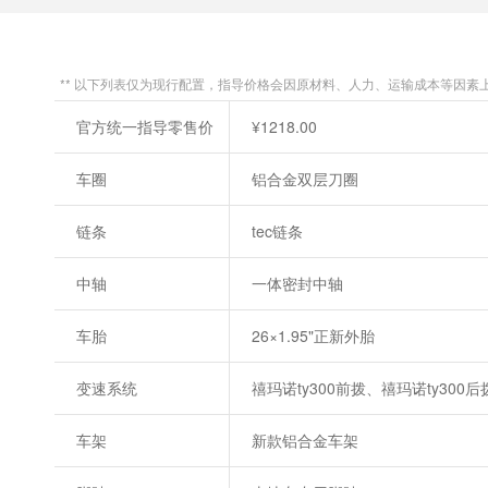
** 以下列表仅为现行配置，指导价格会因原材料、人力、运输成本等因素
官方统一指导零售价
¥1218.00
车圈
铝合金双层刀圈
链条
tec链条
中轴
一体密封中轴
车胎
26×1.95"正新外胎
变速系统
禧玛诺ty300前拨、禧玛诺ty300后
车架
新款铝合金车架