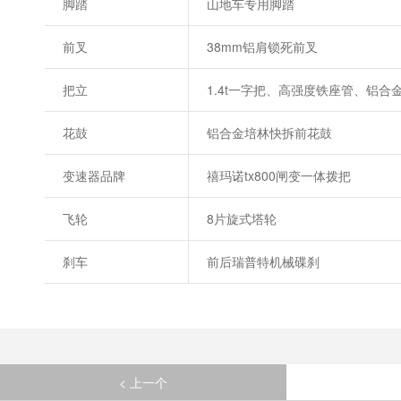
脚踏
山地车专用脚踏
前叉
38mm铝肩锁死前叉
把立
1.4t一字把、高强度铁座管、铝合
花鼓
铝合金培林快拆前花鼓
变速器品牌
禧玛诺tx800闸变一体拨把
飞轮
8片旋式塔轮
刹车
前后瑞普特机械碟刹
< 上一个