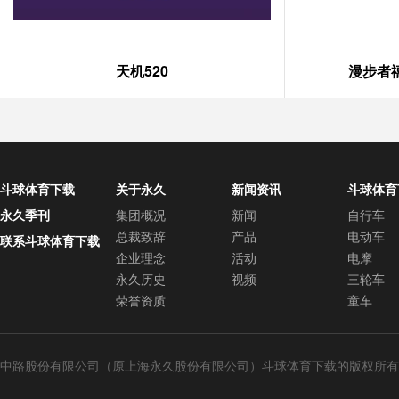
天机520
漫步者
斗球体育下载
关于永久
新闻资讯
斗球体育
中心
永久季刊
集团概况
新闻
自行车
总裁致辞
产品
电动车
联系斗球体育下载
企业理念
活动
电摩
永久历史
视频
三轮车
荣誉资质
童车
中路股份有限公司（原上海永久股份有限公司）斗球体育下载的版权所有 2018 