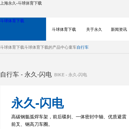
上海永久-斗球体育下载
斗球体育下载
斗球体育下载
关于永久
新闻资讯
斗球体育下载
斗球体育下载的产品中心
童车
自行车
自行车 - 永久-闪电
BIKE - 永久-闪电
永久-闪电
BICYCLE
高碳钢氩弧焊车架，前后碟刹、一体密封中轴、优质避震
前叉、钢高刀车圈。
ELECTRIC BIKE