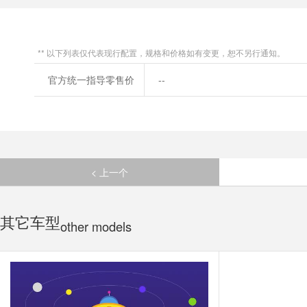
** 以下列表仅代表现行配置，规格和价格如有变更，恕不另行通知。
官方统一指导零售价
--
< 上一个
其它车型
other models