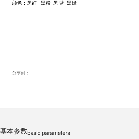
颜色：黑红 黑粉 黑 蓝 黑绿
ELECTRIC MOTORCYCLE
TRICYCLE
CHILDS
分享到：
基本参数
basic parameters