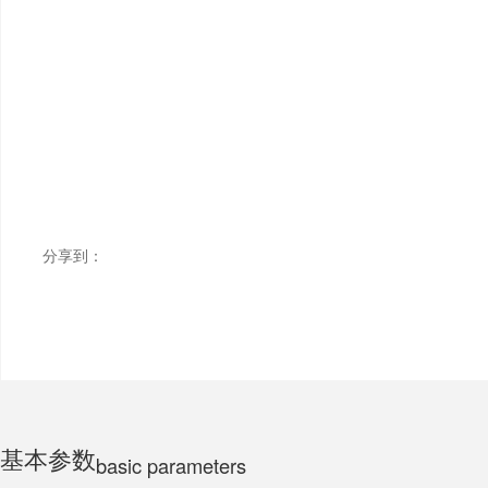
ELECTRIC MOTORCYCLE
TRICYCLE
CHILDS
分享到：
基本参数
basic parameters