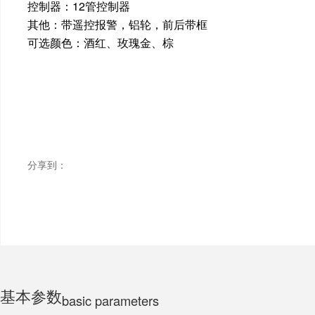
控制器：12管控制器
其他：带遥控报警，铝轮，前后带框
ELECTRIC MOTORCYCLE
可选颜色：酒红、玫瑰金、棕
TRICYCLE
CHILDS
分享到：
基本参数
basic parameters