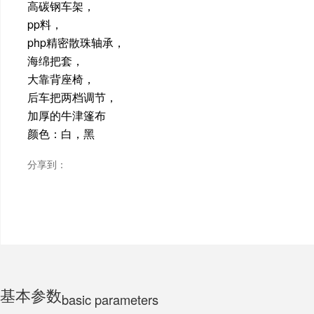
高碳钢车架，
pp料，
ELECTRIC MOTORCYCLE
php精密散珠轴承，
海绵把套，
大靠背座椅，
TRICYCLE
后车把两档调节，
加厚的牛津篷布
颜色：白，黑
CHILDS
分享到：
基本参数
basic parameters