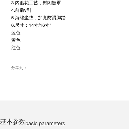
3.内贴花工艺，封闭链罩
4.前后v刹
ELECTRIC MOTORCYCLE
5.海绵坐垫，加宽防滑脚踏
6.尺寸：14寸/16寸"
蓝色
TRICYCLE
黄色
红色
CHILDS
分享到：
基本参数
basic parameters