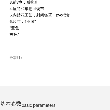
3.前v刹，后抱刹
4.座管和车把可调节
ELECTRIC MOTORCYCLE
5.内贴花工艺，封闭链罩，pvc把套
6.尺寸：14/16"
"蓝色
TRICYCLE
黄色"
CHILDS
分享到：
基本参数
basic parameters