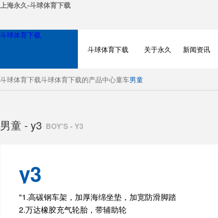
上海永久-斗球体育下载
斗球体育下载
斗球体育下载
关于永久
新闻资讯
斗球体育下载
斗球体育下载的产品中心
童车
男童
男童 - y3
BOY'S - Y3
y3
BICYCLE
"1.高碳钢车架，加厚海绵坐垫，加宽防滑脚踏
2.万达橡胶充气轮胎，带辅助轮
ELECTRIC BIKE