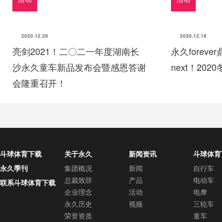
2020.12.29
2020.12.18
亮剑2021！二〇二一年度湖南长
永久forev
沙永久童车新品发布会暨感恩答谢
next！20
会隆重召开！
斗球体育下载
关于永久
新闻资讯
斗球体育
中心
永久季刊
集团概况
新闻
自行车
总裁致辞
产品
电动车
联系斗球体育下载
企业理念
活动
电摩
永久历史
视频
三轮车
荣誉资质
童车