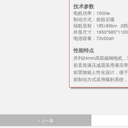
技术参数
电机功率：1500w
制动方式：前鼓后碟
续航里程：1档≥85km   2档
外形尺寸：1850*685*1100
电池容量：72v20ah
性能特点
并列24mm高双磁钢电机
前直筒液压减震采用液压
前置物箱人性化设计，便
前制动方式采用碟刹系统
< 上一篇