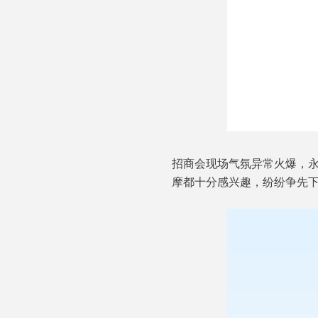
招商会现场气氛异常火爆，永
摩都十分感兴趣，纷纷争先