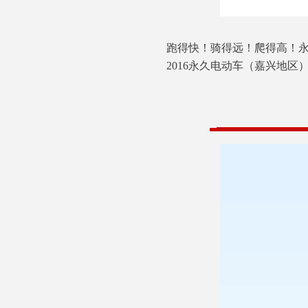
跑得快！骑得远！爬得高！
2016永久电动车（嘉兴地区