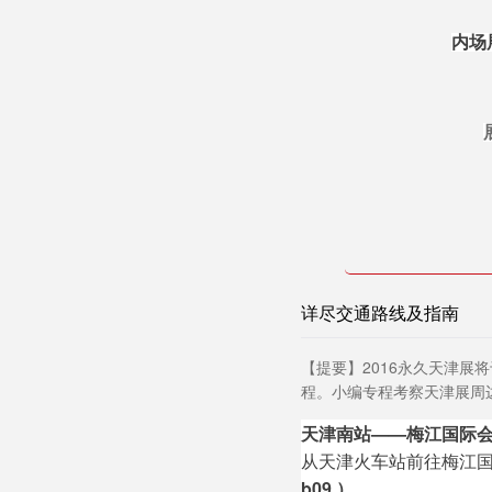
内场展
详尽交通路线及指南
【提要】2016永久天津展
程。
小编专程考察天津展周
天津南站——梅江国际
从天津火车站前往梅江国
b09 ）