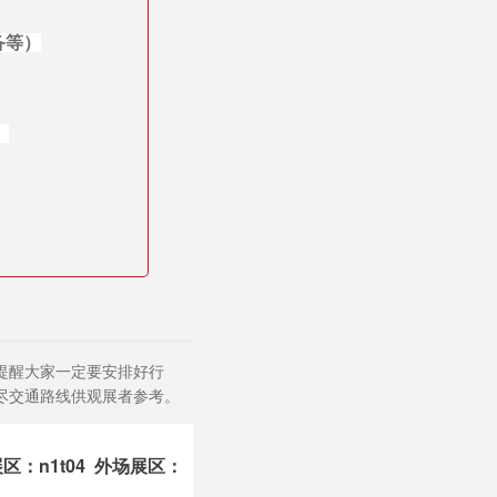
备等）
）
，提醒大家一定要安排好行
尽交通路线供观展者参考。
区：n1t04
外场展区
：