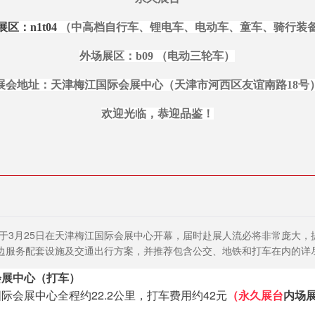
区：n1t04
（中高档自行车、锂电车、电动车、童车、骑行装
外场展区
：b09
（
电动三轮车）
展会地址：天津梅江国际会展中心（天津市河西区友谊南路18号
欢迎光临，恭迎品鉴！
将于3月25日在天津梅江国际会展中心开幕，届时赴展人流必将非常庞大
边服务配套设施及交通出行方案，并推荐包含公交、地铁和打车在内的详
会展中心（打车）
际会展中心全程约22.2公里，打车费用约42元
（永久展台
内场展