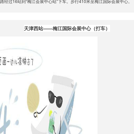
8路经过16站到“梅江会展中心站”下车。步行410米至梅江国际会展中心。
天津西站——梅江国际会展中心（打车）