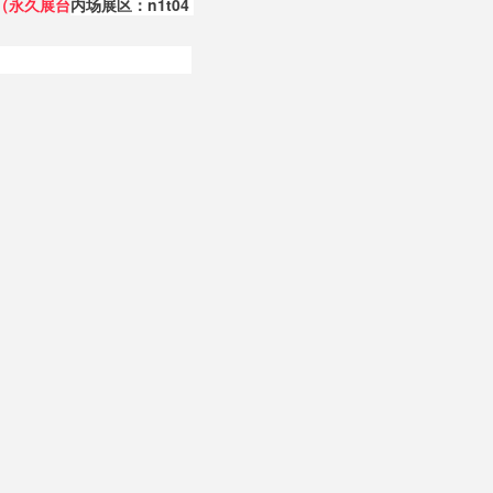
（永久展台
内场展区：n1t04 