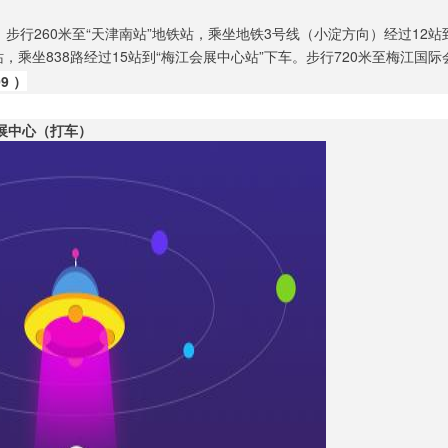
步行260米至“天津南站”地铁站，乘坐地铁3号线（小淀方向）经过12站
站，乘坐838路经过15站到“梅江会展中心站”下车。步行720米至梅江国
9 ）
展中心（打车）