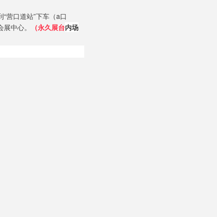
到“营口道站”下车（a口
际会展中心。
（永久展台
内场