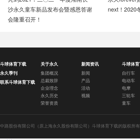
沙永久童车新品发布会暨感恩答谢
next！20
会隆重召开！
斗球体育下载
关于永久
新闻资讯
斗球体育
中心
永久季刊
集团概况
新闻
自行车
总裁致辞
产品
电动车
联系斗球体育下载
企业理念
活动
电摩
永久历史
视频
三轮车
荣誉资质
童车
中路股份有限公司（原上海永久股份有限公司）斗球体育下载的版权所有 2018 