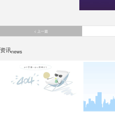
< 上一篇
资讯
news