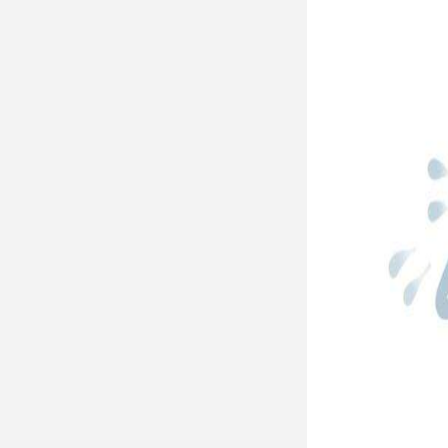
ACTIVITY
VIDEO