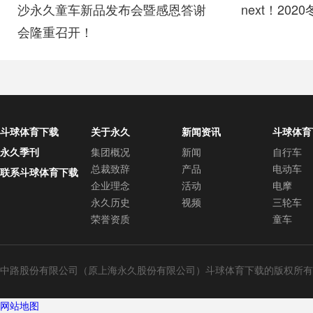
沙永久童车新品发布会暨感恩答谢
next！20
会隆重召开！
斗球体育下载
关于永久
新闻资讯
斗球体育
中心
永久季刊
集团概况
新闻
自行车
总裁致辞
产品
电动车
联系斗球体育下载
企业理念
活动
电摩
永久历史
视频
三轮车
荣誉资质
童车
中路股份有限公司（原上海永久股份有限公司）斗球体育下载的版权所有 2018 
网站地图