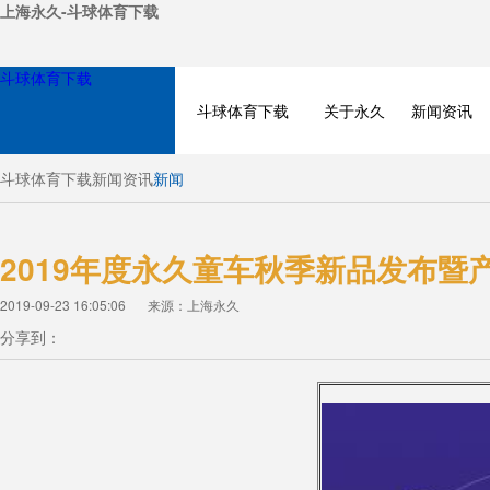
上海永久-斗球体育下载
斗球体育下载
斗球体育下载
关于永久
新闻资讯
斗球体育下载
新闻资讯
新闻
2019年度永久童车秋季新品发布暨
2019-09-23 16:05:06
来源：上海永久
分享到：
NEWS
PRODUCT