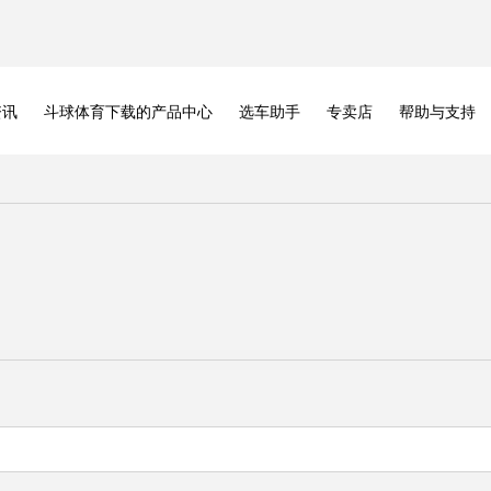
资讯
斗球体育下载的产品中心
选车助手
专卖店
帮助与支持