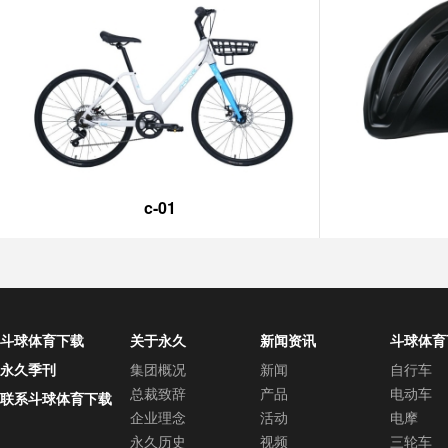
c-01
斗球体育下载
关于永久
新闻资讯
斗球体育
中心
永久季刊
集团概况
新闻
自行车
总裁致辞
产品
电动车
联系斗球体育下载
企业理念
活动
电摩
永久历史
视频
三轮车