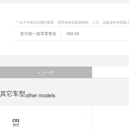
** 以下列表仅为现行配置，指导价格会因原材料、人力、运输成本等因素
官方统一指导零售价
¥52.00
< 上一个
其它车型
other models