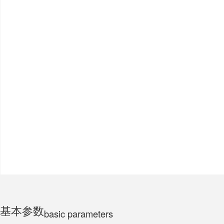
ELECTRIC MOTORCYCLE
TRICYCLE
CHILDS
EQUIPMENT & SPARE PARTS
基本参数
basic parameters