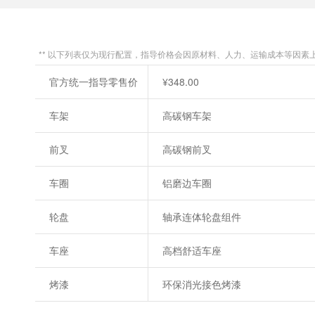
** 以下列表仅为现行配置，指导价格会因原材料、人力、运输成本等因素
官方统一指导零售价
¥348.00
车架
高碳钢车架
前叉
高碳钢前叉
车圈
铝磨边车圈
轮盘
轴承连体轮盘组件
车座
高档舒适车座
烤漆
环保消光接色烤漆