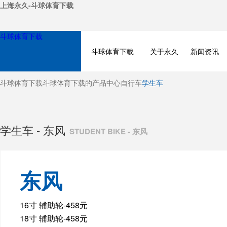
上海永久-斗球体育下载
斗球体育下载
斗球体育下载
关于永久
新闻资讯
斗球体育下载
斗球体育下载的产品中心
自行车
学生车
学生车 - 东风
STUDENT BIKE - 东风
东风
BICYCLE
16寸 辅助轮-458元
18寸 辅助轮-458元
ELECTRIC BIKE