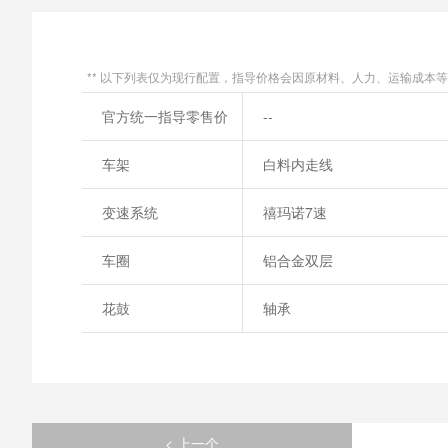
** 以下列表仅为现行配置，指导价格会因原材料、人力、运输成本
官方统一指导零售价
--
车架
白料内走线
变速系统
禧玛诺7速
车圈
铝合金双层
花鼓
轴承
< 上一个