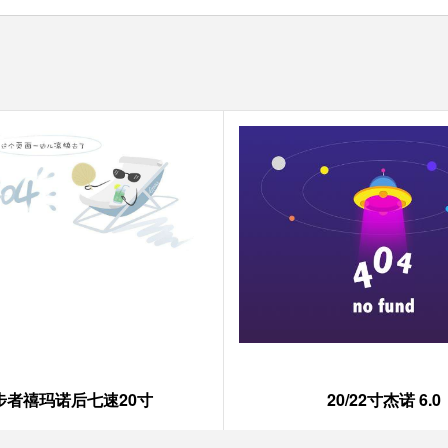
步者禧玛诺后七速20寸
20/22寸杰诺 6.0