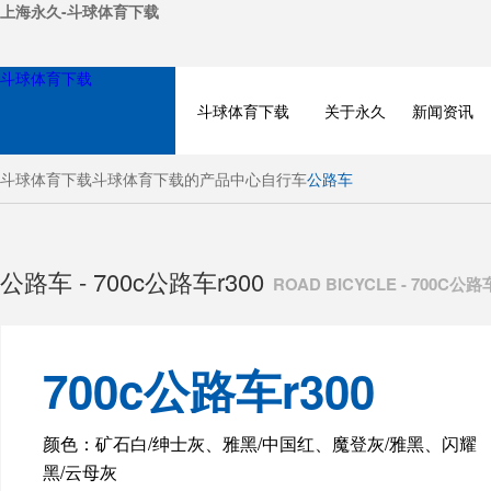
上海永久-斗球体育下载
斗球体育下载
斗球体育下载
关于永久
新闻资讯
斗球体育下载
斗球体育下载的产品中心
自行车
公路车
公路车 - 700c公路车r300
ROAD BICYCLE - 700C公路
700c公路车r300
BICYCLE
颜色：矿石白/绅士灰、雅黑/中国红、魔登灰/雅黑、闪耀
黑/云母灰
ELECTRIC BIKE