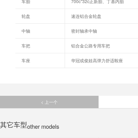
车胎
700c*32c正新胎、丁基内胎
轮盘
速连铝合金轮盘
中轴
密封轴承中轴
车把
铝合金公路专用车把
车座
华冠或俊娃高弹力舒适鞍座
< 上一个
其它车型
other models