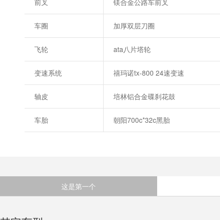
前叉
镁合金公路车前叉
车圈
加厚双层刀圈
飞轮
ata八片塔轮
变速系统
禧玛诺tx-800 24速变速
轴皮
培林铝合金碟刹花鼓
车胎
朝阳700c*32c黑胎
这是第一个