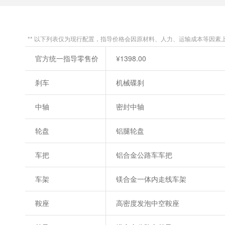
** 以下列表仅为现行配置，指导价格会因原材料、人力、运输成本等因素
官方统一指导零售价
¥1398.00
刹车
机械碟刹
中轴
密封中轴
轮盘
铝腿轮盘
车把
铝合金公路车车把
车架
镁合金一体内走线车架
鞍座
高密度发泡中空鞍座