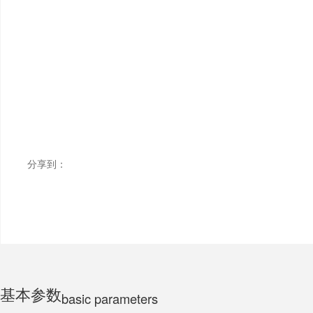
ELECTRIC MOTORCYCLE
TRICYCLE
CHILDS
分享到：
基本参数
basic parameters