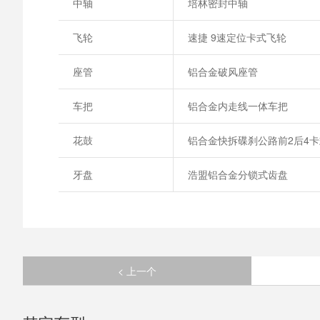
中轴
培林密封中轴
飞轮
速捷 9速定位卡式飞轮
座管
铝合金破风座管
车把
铝合金内走线一体车把
花鼓
铝合金快拆碟刹公路前2后4
牙盘
浩盟铝合金分锁式齿盘
< 上一个