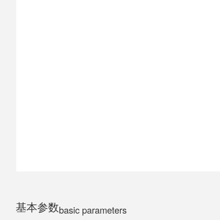
ELECTRIC MOTORCYCLE
TRICYCLE
CHILDS
基本参数
basic parameters