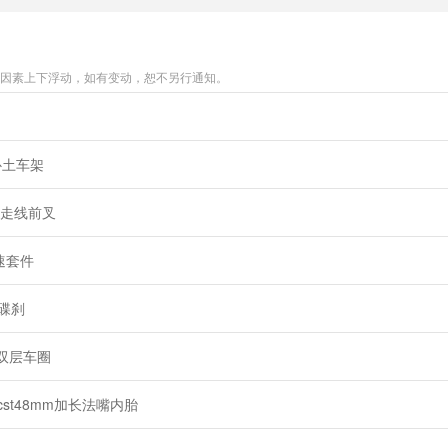
等因素上下浮动，如有变动，恕不另行通知。
补土车架
内走线前叉
变速套件
碟刹
双层车圈
cst48mm加长法嘴内胎