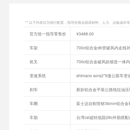
** 以下列表仅为现行配置，指导价格会因原材料、人力、运输成本
官方统一指导零售价
¥3488.00
车架
700c铝合金db管破风内走线
前叉
700c铝合金破风款锻造一体
变速系统
shimano sora2*9速公路车
刹车
新款铝合金平装公路线拉油压
车圈
富士达自制管材36mm铝合金
车胎
台湾cst超轻低阻28c外胎搭配