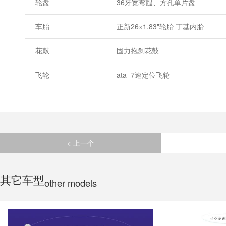
轮盘
36牙宽弯腿、方孔单片盘
车胎
正新26×1.83"轮胎 丁基内胎
花鼓
固力抱刹花鼓
飞轮
ata 7速定位飞轮
< 上一个
其它车型
other models