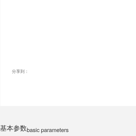
ELECTRIC MOTORCYCLE
TRICYCLE
CHILDS
分享到：
基本参数
basic parameters