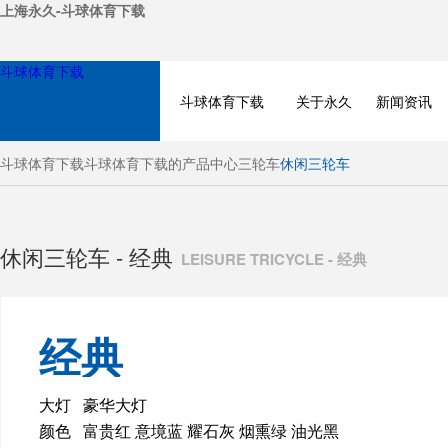
上海永久-斗球体育下载
斗球体育下载
斗球体育下载
关于永久
新闻资讯
斗球体育下载
斗球体育下载的产品中心
三轮车
休闲三轮车
休闲三轮车 - 经典
LEISURE TRICYCLE - 经典
经典
BICYCLE
大灯 豪华大灯
颜色 富贵红 意境蓝 耀石灰 烟熏绿 油光黑
ELECTRIC BIKE