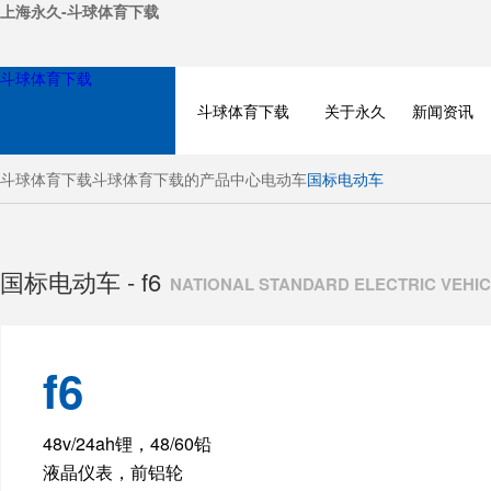
上海永久-斗球体育下载
斗球体育下载
斗球体育下载
关于永久
新闻资讯
斗球体育下载
斗球体育下载的产品中心
电动车
国标电动车
国标电动车 - f6
NATIONAL STANDARD ELECTRIC VEHICL
f6
BICYCLE
48v/24ah锂，48/60铅
液晶仪表，前铝轮
ELECTRIC BIKE