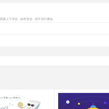
等因素上下浮动，如有变动，恕不另行通知。