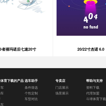
步者禧玛诺后七速20寸
20/22寸杰诺 6.0
球体育下载的产品
选车助手
专卖店
帮助与支持
心
行车
条件筛选
门店展示
资料下载
动车
个性定制
场景展示
代理加盟
摩
车型对比
斗球体育下载
轮车
服务