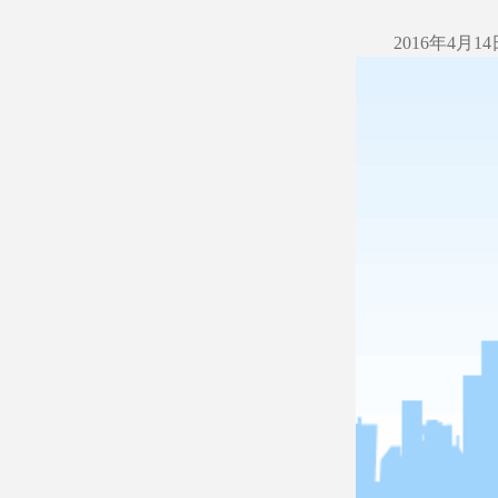
2016年
4月1
ACTIVITY
VIDEO