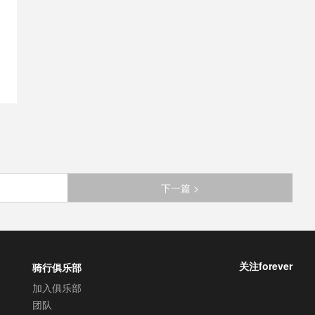
下一篇 >
关注forever
骑行俱乐部
加入俱乐部
团队