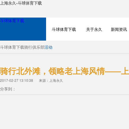
上海永久-斗球体育下载
斗球体育下载
斗球体育下载
关于永久
新闻资讯
斗球体育下载
骑行俱乐部
活动
骑行北外滩，领略老上海风情——上
2017-02-27 13:10:38
来源：上海永久
分享到：
JOIN CLUB
TEAM