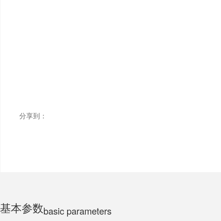
ELECTRIC MOTORCYCLE
TRICYCLE
CHILDS
分享到：
基本参数
basic parameters