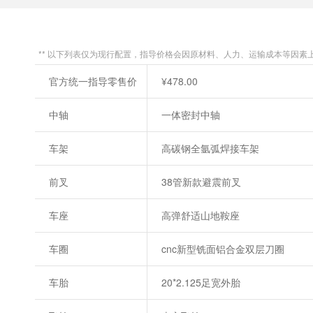
** 以下列表仅为现行配置，指导价格会因原材料、人力、运输成本等因素
官方统一指导零售价
¥478.00
中轴
一体密封中轴
车架
高碳钢全氩弧焊接车架
前叉
38管新款避震前叉
车座
高弹舒适山地鞍座
车圈
cnc新型铣面铝合金双层刀圈
车胎
20*2.125足宽外胎